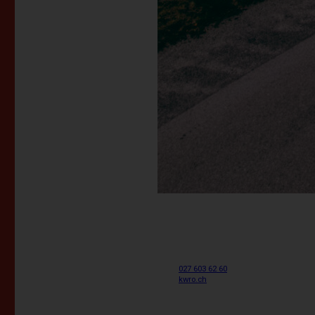
027 603 62 60
kwro.ch