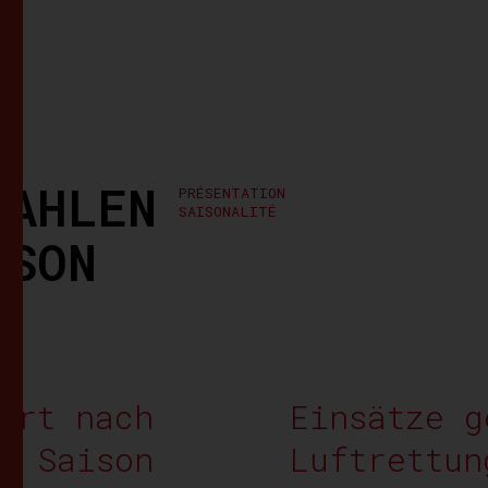
ZAHLEN
PRÉSENTATION
SAISONALITÉ
ISON
ert nach
Einsätze g
d Saison
Luftrettun