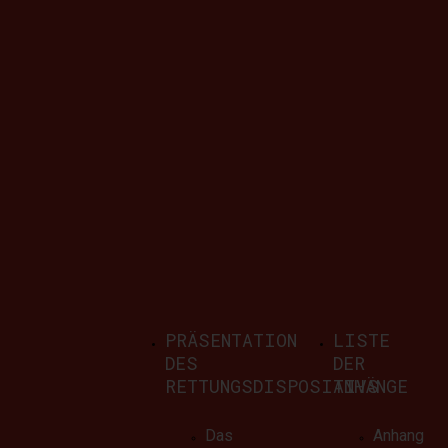
Weiterlesen
PRÄSENTATION
LISTE
DES
DER
RETTUNGSDISPOSITIVS
ANHÄNGE
Einsätze geglied
Das
Anhang