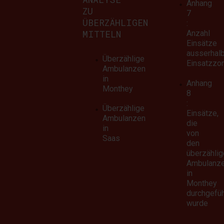
Anhang
ZU
7
ÜBERZÄHLIGEN
:
MITTELN
Anzahl
Einsätze
ausserhal
Überzählige
Einsatzzo
Ambulanzen
in
Anhang
Monthey
8
:
Überzählige
Einsätze,
Ambulanzen
die
in
von
Saas
den
überzählig
Ambulanz
in
Monthey
durchgefüh
wurde