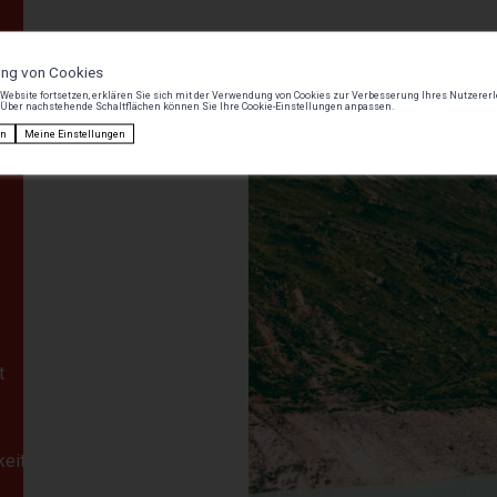
nen,
ung von Cookies
nen
Website fortsetzen, erklären Sie sich mit der Verwendung von Cookies zur Verbesserung Ihres Nutzerer
 Über nachstehende Schaltflächen können Sie Ihre Cookie-Einstellungen anpassen.
n
en
Meine Einstellungen
t
keitsgrad