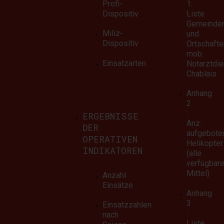
Profi-
1:
mobilem Notarztd
Dispositiv
Liste
Gemeinde
Saison
Miliz-
und
Dispositiv
Ortschafte
mob.
Die mobilen Notarztdienste sind 
Einsatzarten
Notarztdie
Chablais
saisonalen Schwankungen unter
Anhang
2
:
ERGEBNISSE
Anz.
DER
Weiterlesen
aufgebote
OPERATIVEN
Helikopter
INDIKATOREN
(alle
verfügbar
Mittel)
Anzahl
Einsätze
Anhang
3
Einsatzzahlen
:
nach
Liste