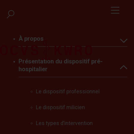
À propos
Présentation du dispositif pré-
Introduction
hospitalier
Les Subventions
Présentation du dispositif pré-hospitalier
LES SERVICES DE SAUVETAGE AMBULANCES
Le dispositif professionnel
Conclusions
Le dispositif milicien
Les types d’intervention
Présentation du dispositif pré-hospitalier