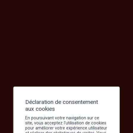
Le dispositif milicien
Dispositif first responders
Déclaration de consentement
aux cookies
En poursuivant votre navigation sur ce
site, vous acceptez l'utilisation de cookies
pour améliorer votre expérience utilisateur
et réaliser des statistiques de visites. Vous