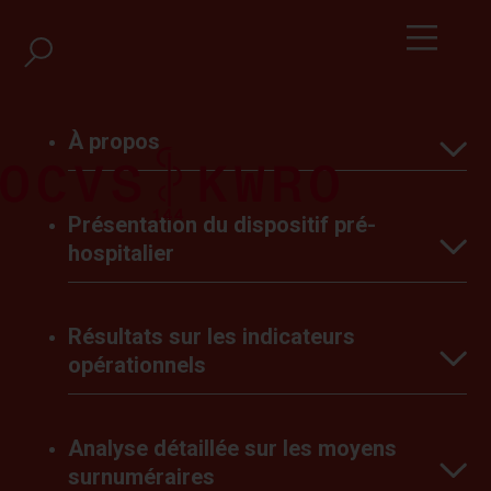
À propos
Présentation du dispositif pré-
Introduction
hospitalier
Les Subventions
Résultats sur les indicateurs opérationnels
RÉSULTATS DES SIMULTANÉE
Résultats sur les indicateurs
Le dispositif professionnel
Conclusions
opérationnels
Le dispositif milicien
Analyse détaillée sur les moyens
Volumes d’interventions
Les types d’intervention
surnuméraires
Résultats sur les indicateurs opérationnels