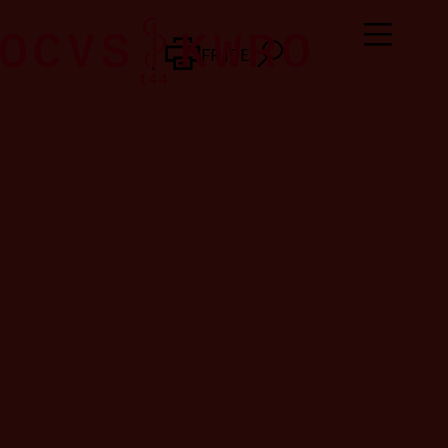
FR
DE
FR
DE
LISTE
2024
DES
ANNEXES
Annexe 1 : Liste