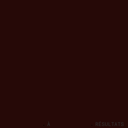
Lire la suite
Annexe 5 : Temps
d’intervention
Lire la suite
À
RÉSULTATS