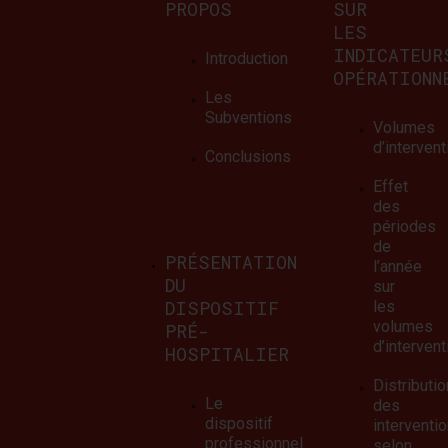
PROPOS
SUR
Annexe 7 : Nombr
LES
INDICATEUR
Introduction
d’interventions 
OPÉRATIONN
Les
chronozone
Subventions
Volumes
d’interven
Conclusions
Effet
des
périodes
Lire la suite
de
PRÉSENTATION
l’année
DU
sur
DISPOSITIF
les
volumes
PRÉ-
d’interven
HOSPITALIER
Distributio
Le
des
dispositif
interventi
professionnel
selon