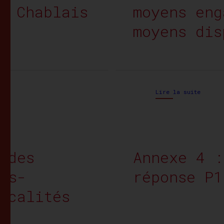
R Chablais
moyens eng
moyens dis
Lire la suite
 des
Annexe 4 :
us-
réponse P1
ocalités