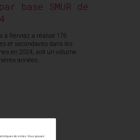
par base SMUR de
4
 à Rennaz a réalisé 176
res et secondaires dans les
es en 2024, soit un volume
nières années.
tatistiques de visites. Vous pouvez