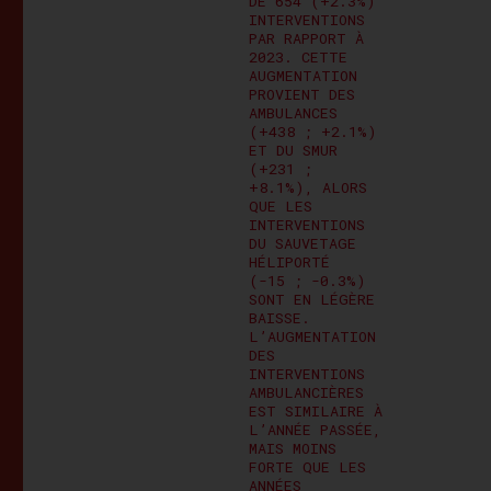
DE 654 (+2.3%)
INTERVENTIONS
PAR RAPPORT À
2023. CETTE
AUGMENTATION
PROVIENT DES
AMBULANCES
(+438 ; +2.1%)
ET DU SMUR
(+231 ;
+8.1%), ALORS
QUE LES
INTERVENTIONS
DU SAUVETAGE
HÉLIPORTÉ
(-15 ; -0.3%)
SONT EN LÉGÈRE
BAISSE.
L’AUGMENTATION
DES
INTERVENTIONS
AMBULANCIÈRES
EST SIMILAIRE À
L’ANNÉE PASSÉE,
MAIS MOINS
FORTE QUE LES
ANNÉES