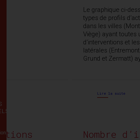
Le graphique ci-dess
types de profils d’ac
dans les villes (Mont
Viège) ayant toutes
d’interventions et l
latérales (Entremont
Grund et Zermatt) a
LISTE
DES
Lire la suite
ANNEXES
S
ELS
Annexe
1
:
Liste
ntions
Nombre d’i
tions
communes