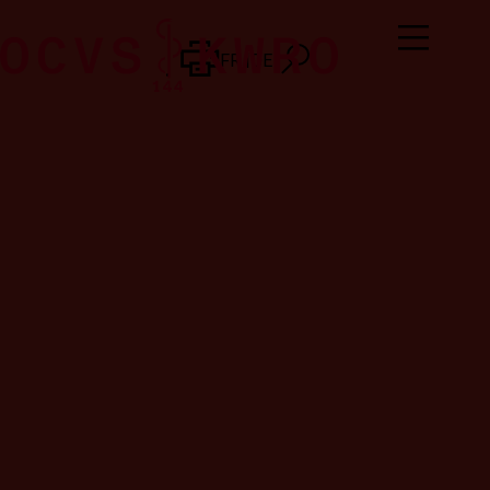
FR
DE
FR
DE
VOLUMES
2024
Résultats sur
les
indicateurs
D’INTER
opérationnels