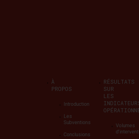
d’intervenant
À
RÉSULTATS
PROPOS
SUR
Lire la suite
LES
INDICATEUR
Introduction
OPÉRATIONN
Les
Subventions
Volumes
Nombre d’interve
d’interven
Conclusions