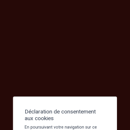
SMUR
Sauvetage héliporté
Nombre d’interventions réalisées par
base d’ambulances de 2019 à 2023
Nombre d’interventions réalisées par
service d’hélicoptères de 2019 à 2023
Nombre d’interventions réalisées par
base SMUR de 2018 à 2023
Effet des périodes de l’année sur les volumes
d’interventions
Présentation de l’activité de sauvetage
par base d’ambulances et par saison de
sauvetage
Présentation saisonnière de l’activité de
sauvetage par service hélicoptères
Présentation saisonnière de l’activité de
sauvetage par base SMUR
Distribution des interventions selon les plages
horaires Jour/Nuit
Déclaration de consentement
Délai de réponse
aux cookies
Objectifs
Les « chronozones »
En poursuivant votre navigation sur ce
Les sous-chronozones