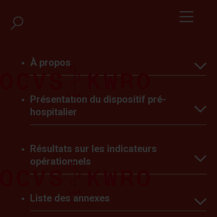
À propos
Présentation du dispositif pré-
Introduction
hospitalier
Les Subventions
Résultats sur les indicateurs
Le dispositif professionnel
Conclusions
opérationnels
Le dispositif milicien
Liste des annexes
Volumes d’interventions
Les types d’intervention
2024