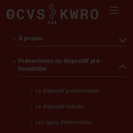
À propos
2024
Présentation du dispositif pré-hospitalier
Présentation du dispositif pré-
Introduction
LE DISPOSITIF
hospitalier
Les Subventions
PROFESSIONNEL
Le dispositif professionnel
Conclusions
Le dispositif milicien
Vue globale du
Les types d’intervention
dispositif