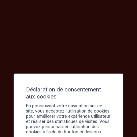
Les services de
sauvetage ambulances
Une ambulance est composée d’un
ambulancier diplômé ES et d’un
technicien ambulancier ou de deux
ambulanciers diplômés.
Lire la suite
Déclaration de consentement
aux cookies
En poursuivant votre navigation sur ce
site, vous acceptez l'utilisation de cookies
pour améliorer votre expérience utilisateur
et réaliser des statistiques de visites. Vous
pouvez personnaliser l'utilisation des
cookies à l'aide du bouton ci-dessous.