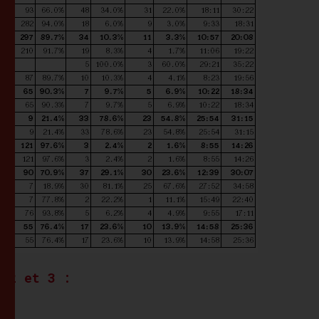
Taux
de
disponibilité
Annexe
7
:
Nombre
d’interventions
hors
chronozone
x 2 et 3 :