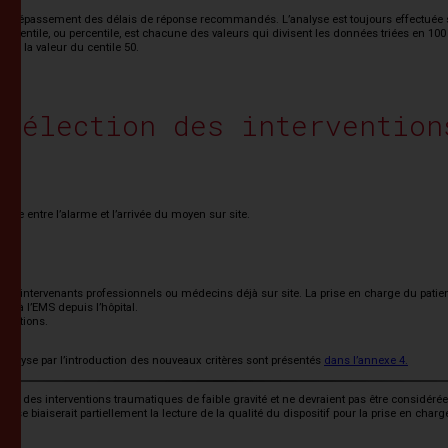
 un dépassement des délais de réponse recommandés. L’analyse est toujours effectuée s
centile, ou percentile, est chacune des valeurs qui divisent les données triées en 100 p
 à la valeur du centile 50.
 sélection des intervention
oule entre l’alarme et l’arrivée du moyen sur site.
.
s intervenants professionnels ou médecins déjà sur site. La prise en charge du pat
nt à l’EMS depuis l’hôpital.
rventions.
’analyse par l’introduction des nouveaux critères sont présentés
dans l’annexe 4.
s des interventions traumatiques de faible gravité et ne devraient pas être considéré
onse biaiserait partiellement la lecture de la qualité du dispositif pour la prise en char