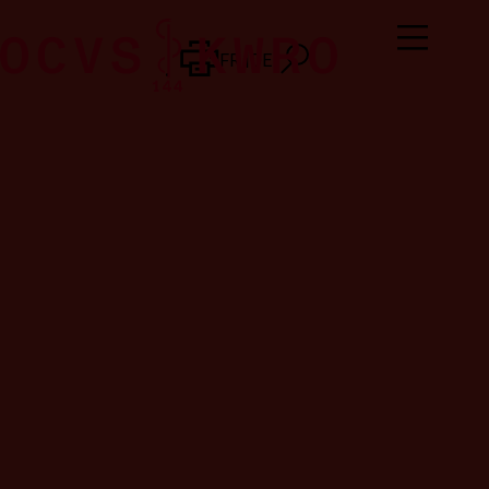
FR
DE
FR
DE
Résultats sur les indicateurs opérationnels
LES SOUS-CHRONOZONES
Une sous-chronozone est un ensemble de localités. Ce découpage plus fin a été réalisé pour analy
exemple, Haute-Nendaz et Aproz n’appartiennent pas à la même sous-chronozone alors qu’elles
Résultats sur les indicateurs opérationnels
MÉTHODE DE DÉCOMPTE DES SIMULTANÉES
Par "simultanée" on entend le nombre de moyens engagés dans une même plage horaire.