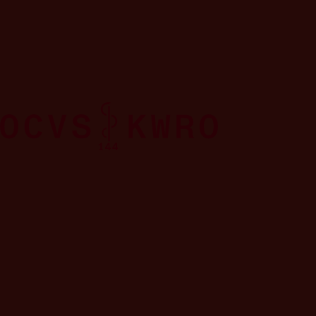
2024
Résultats sur les indicateurs opérationnels
Délai de réponse
RÉSULTATS DES DÉ
AMBULANCES AU SE
Délais de réponse par chro