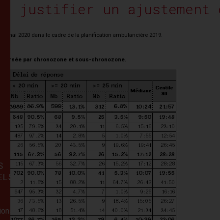
nt justifier un ajustement 
 le 20 mai 2020 dans le cadre de la planification ambulancière 2019.
n journée par chronozone et sous-chronozone.
LISTE
DES
ANNEXES
S
ELS
Annexe
1
:
Liste
tions
communes