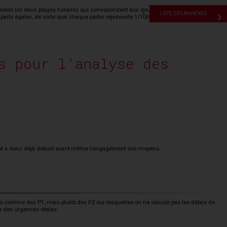
elon les deux plages horaires qui correspondent aux deux dispositifs de jour et de
LISTE DES ANNEXES
arts égales, de sorte que chaque partie représente 1/100 de l’échantillon. Le centile 90
s pour l’analyse des
ient a donc déjà débuté avant même l’engagement des moyens.
es comme des P1, mais plutôt des P2 sur lesquelles on ne calcule pas les délais de
ge des urgences vitales.