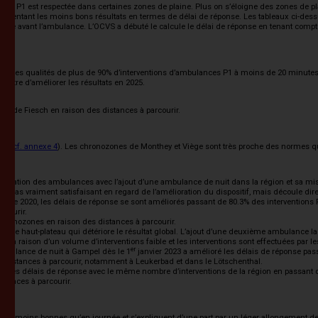
ns P1 est respectée dans certaines zones de plaine. Plus on s’éloigne des zones de pla
présentant les moins bons résultats en termes de délai de réponse. Les tableaux ci-de
e avant l’ambulance. L’OCVS a débuté le calcule le délai de réponse en tenant compte d
ritères qualités de plus de 90% d’interventions d’ambulances P1 à moins de 20 minutes 
mettre d’améliorer les résultats en 2025.
et de Fiesch en raison des distances à parcourir.
se (
cf. annexe 4
). Les chronozones de Monthey et Viège sont très proche des normes qua
 planification des ambulances avec l’ajout d’une ambulance de nuit dans la région et sa
est pas vraiment satisfaisant en regard de l’amélioration du dispositif, mais découle di
embre 2020, les délais de réponse se sont améliorés passant de 80.3% des interventions 
rcourir.
s-chronozones en raison des distances à parcourir.
 sur le haut-plateau qui détériore le résultat global. L’ajout d’une deuxième ambulance la
t en raison d’un volume d’interventions faible et les interventions sont effectuées par
er
 ambulance de nuit à Gampel dès le 1
janvier 2023 a amélioré les délais de réponse pas
s distances à parcourir, notamment à Leukerbad et dans le Lötschenthal.
é les délais de réponse avec le même nombre d’interventions de la région en passant de
stances à parcourir.
 moins bonnes qu’en journée et s’expliquent d’une part par un léger allongement des 