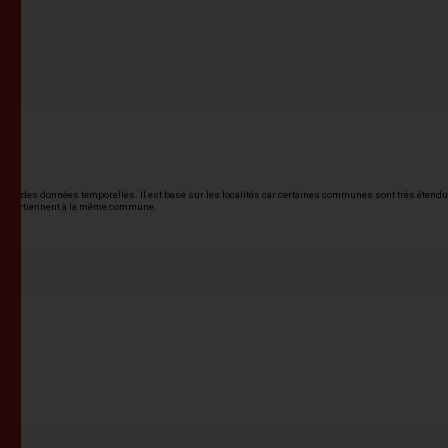
ser des données temporelles. Il est basé sur les localités car certaines communes sont très étendues
 appartiennent à la même commune.