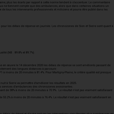
ine, plus les écarts par rapport à cette norme tendent à s’accentuer. Le commentaire
ssus ne tiennent compte que des ambulances, alors que dans certaines situations un
e tous les intervenants professionnels et miliciens et pourra être publié dans les
pour les délais de réponse en journée. Les chronozones de Sion et Sierre sont quant à
lité (NB : 89.8% et 89.7%).
 mise en œuvre le 14 décembre 2020 les délais de réponse se sont améliorés passant de
rectement des longues distances à parcourir.
P1 à moins de 20 minutes à 81.4%. Pour Martigny-Plaine, le critère qualité est presque
 nuit à Sierre va permettre d’améliorer les résultats en 2025.
 les services d’ambulances des chronozones avoisinantes.
sant de 38% à moins de 20 minutes à 70.9%. Le résultat n’est pas vraiment satisfaisant
 55.2% à moins de 20 minutes à 76.4%. Le résultat n’est pas vraiment satisfaisant en
délais de départ et d’autre part par les interventions simultanées plus nombreuses en