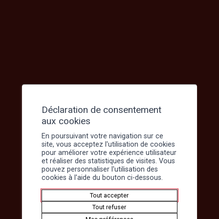
Déclaration de consentement
aux cookies
En poursuivant votre navigation sur ce
site, vous acceptez l'utilisation de cookies
pour améliorer votre expérience utilisateur
et réaliser des statistiques de visites. Vous
pouvez personnaliser l'utilisation des
cookies à l'aide du bouton ci-dessous.
Tout accepter
Tout refuser
Mes préférences