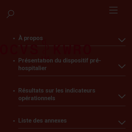
À propos
Présentation du dispositif pré-
Introduction
hospitalier
Les Subventions
Résultats sur les indicateurs opérationnels
NOMBRE D’INTERVENTIONS RÉALISÉES PAR BASE
D’AMBULANCES DE 2020 À 2024
Résultats sur les indicateurs
Le dispositif professionnel
Conclusions
opérationnels
Le dispositif milicien
Liste des annexes
Volumes d’interventions
Les types d’intervention